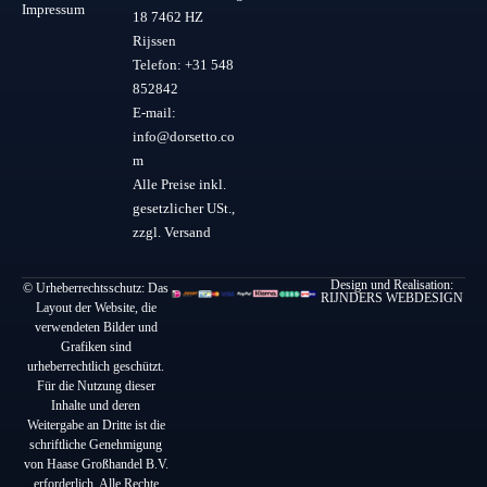
Impressum
18 7462 HZ
Rijssen
Telefon: +31 548
852842
E-mail:
info@dorsetto.co
m
Alle Preise inkl.
gesetzlicher USt.,
zzgl. Versand
Design und Realisation:
© Urheberrechtsschutz: Das
RIJNDERS WEBDESIGN
Layout der Website, die
verwendeten Bilder und
Grafiken sind
urheberrechtlich geschützt.
Für die Nutzung dieser
Inhalte und deren
Weitergabe an Dritte ist die
schriftliche Genehmigung
von Haase Großhandel B.V.
erforderlich. Alle Rechte