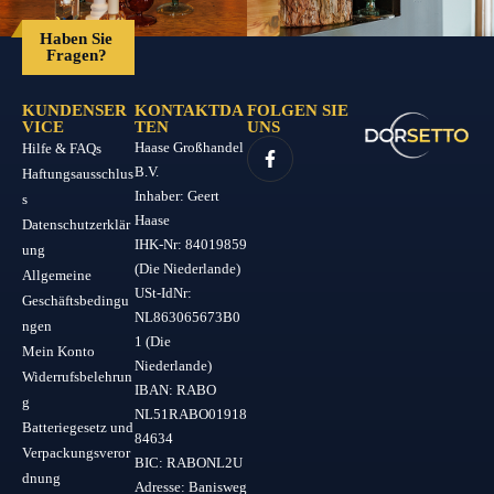
Haben Sie
Fragen?
KUNDENSER
KONTAKTDA
FOLGEN SIE
VICE
TEN
UNS
Haase Großhandel
Hilfe & FAQs
B.V.
Haftungsausschlus
Inhaber: Geert
s
Haase
Datenschutzerklär
IHK-Nr: 84019859
ung
(Die Niederlande)
Allgemeine
USt-IdNr:
Geschäftsbedingu
NL863065673B0
ngen
1 (Die
Mein Konto
Niederlande)
Widerrufsbelehrun
IBAN: RABO
g
NL51RABO01918
Batteriegesetz und
84634
Verpackungsveror
BIC: RABONL2U
dnung
Adresse: Banisweg