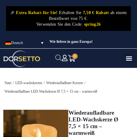
🎉
Extra Rabatt für Sie!
Erhalten Sie
7,50 € Rabatt
ab einem
Bestellwert von 75 €.
Verwenden Sie den Code:
spring26
Wir liefern in ganz Europa!
Deutsch
0
Start
/
LED-wachskerzen
/
Wiederaufladbare Kerzen
/
Wiederaufladbare LED-Wachskerze Ø 7,5 × 15 cm – warmweiß
Wiederaufladbare
LED-Wachskerze Ø
7,5 × 15 cm –
warmweiß