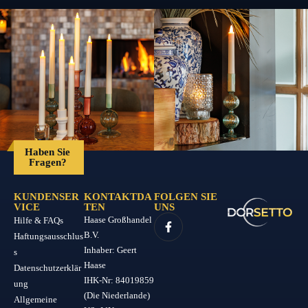
Haben Sie
Fragen?
KUNDENSER
KONTAKTDA
FOLGEN SIE
VICE
TEN
UNS
Haase Großhandel
Hilfe & FAQs
B.V.
Haftungsausschlus
Inhaber: Geert
s
Haase
Datenschutzerklär
IHK-Nr: 84019859
ung
(Die Niederlande)
Allgemeine