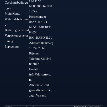
USt-IdNr:
Geschäftsbedingu
NL863065673B0
ngen
1 (Die
Mein Konto
Niederlande)
Widerrufsbelehrun
IBAN: RABO
g
NL51RABO01918
Batteriegesetz und
84634
Verpackungsveror
BIC: RABONL2U
dnung
Adresse: Banisweg
Impressum
18 7462 HZ
Rijssen
Telefon: +31 548
852842
E-mail:
info@dorsetto.co
m
Alle Preise inkl.
gesetzlicher USt.,
zzgl. Versand
Design und Realisation: