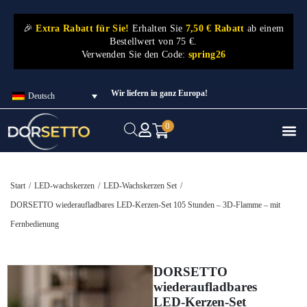
🎉
Extra Rabatt für Sie!
Erhalten Sie
7,50 € Rabatt
ab einem
Bestellwert von 75 €.
Verwenden Sie den Code:
spring26
Wir liefern in ganz Europa!
Deutsch
0
Start
/
LED-wachskerzen
/
LED-Wachskerzen Set
/
DORSETTO wiederaufladbares LED-Kerzen-Set 105 Stunden – 3D-Flamme – mit
Fernbedienung
DORSETTO
wiederaufladbares
LED-Kerzen-Set