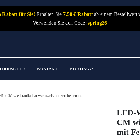
 Rabatt für Sie!
Erhalten Sie
7,50 € Rabatt
ab einem Bestellwert 
Verwenden Sie den Code:
spring26
R DORSETTO
KONTAKT
KORTING75
15 CM wiederaufladbar warmweiß mit Fernbedienung
LED-W
CM wi
mit F