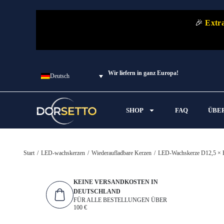
🎉
Extra
Wir liefern in ganz Europa!
Deutsch
SHOP
FAQ
ÜBE
Start
/
LED-wachskerzen
/
Wiederaufladbare Kerzen
/
LED-Wachskerze D12,5 × H
KEINE VERSANDKOSTEN IN
DEUTSCHLAND
FÜR ALLE BESTELLUNGEN ÜBER
100 €