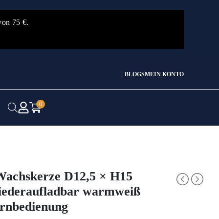
von 75 €.
BLOGS
MEIN KONTO
0
achskerze D12,5 × H15
ederaufladbar warmweiß
ernbedienung