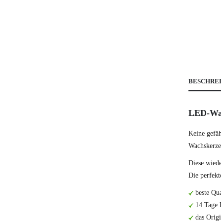
BESCHRE
LED-Wac
Keine gefä
Wachskerze
Diese wied
Die perfekt
beste Qua
14 Tage R
das Origi