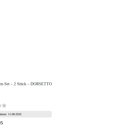
zen-Set – 2 Stück – DORSETTO
rdatum: 11-08-2026
95