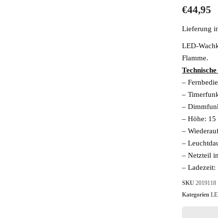
€
44,95
Lieferung i
LED-Wachke
Flamme.
Technische
– Fernbedi
– Timerfun
– Dimmfun
– Höhe: 15
– Wiederauf
– Leuchtda
– Netzteil i
– Ladezeit:
SKU
2019118
Kategorien
LE