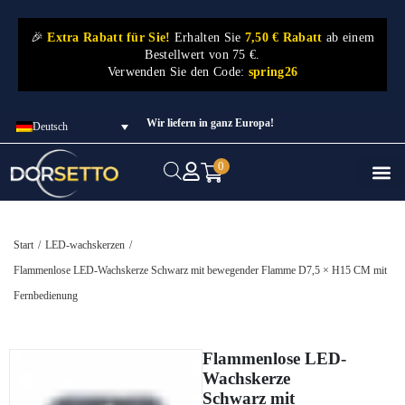
🎉
Extra Rabatt für Sie!
Erhalten Sie
7,50 € Rabatt
ab einem
Bestellwert von 75 €.
Verwenden Sie den Code:
spring26
Wir liefern in ganz Europa!
Deutsch
0
SHOP
ÜBER DORSETTO
KONTAKT
KORTING75
Start
/
LED-wachskerzen
/
Flammenlose LED-Wachskerze Schwarz mit bewegender Flamme D7,5 × H15 CM mit
Fernbedienung
Flammenlose LED-
Wachskerze
Schwarz mit