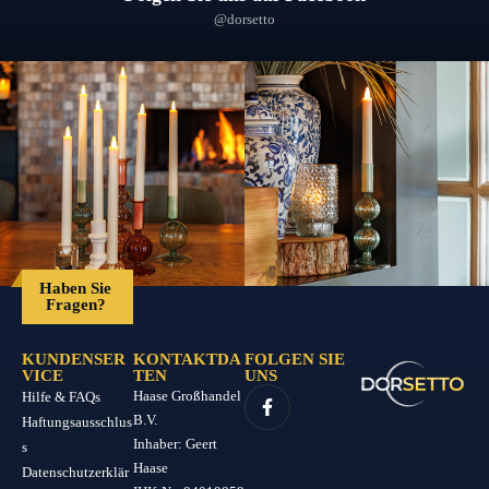
@dorsetto
Haben Sie
Fragen?
KUNDENSER
KONTAKTDA
FOLGEN SIE
VICE
TEN
UNS
Haase Großhandel
Hilfe & FAQs
B.V.
Haftungsausschlus
Inhaber: Geert
s
Haase
Datenschutzerklär