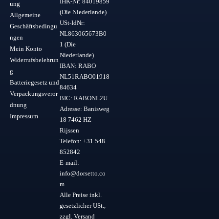
IHK-Nr: 84019859
ung
(Die Niederlande)
Allgemeine
USt-IdNr:
Geschäftsbedingu
NL863065673B0
ngen
1 (Die
Mein Konto
Niederlande)
Widerrufsbelehrun
IBAN: RABO
g
NL51RABO01918
Batteriegesetz und
84634
Verpackungsveror
BIC: RABONL2U
dnung
Adresse: Banisweg
Impressum
18 7462 HZ
Rijssen
Telefon: +31 548
852842
E-mail:
info@dorsetto.co
m
Alle Preise inkl.
gesetzlicher USt.,
zzgl. Versand