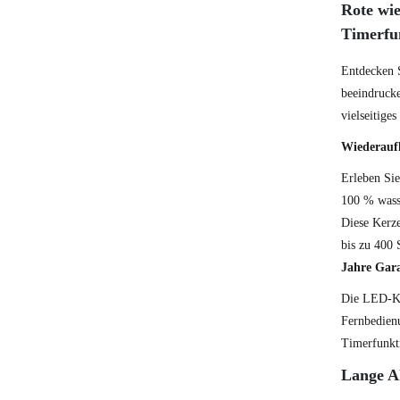
Rote wie
Timerfu
Entdecken S
beeindrucke
vielseitig
Wiederauf
Erleben Si
100 % wass
Diese Kerz
bis zu 400 
Jahre Gara
Die LED-Ke
Fernbedien
Timerfunkti
Lange A