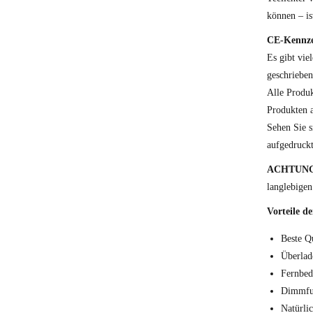
können – is
CE-Kennz
Es gibt vie
geschrieben
Alle Produ
Produkten a
Sehen Sie s
aufgedruckt
ACHTUN
langlebigen
Vorteile 
Beste Qu
Überlad
Fernbed
Dimmfu
Natürli