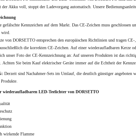
t der Akku voll, stoppt der Ladevorgang automatisch. Unsere Bedienungsanleitu
eichnung
le gefälschte Kennzeichen auf dem Markt. Das CE-Zeichen muss geschlossen und 
 wird.
kte von DORSETTO entsprechen den europäischen Richtlinien und tragen CE-
usschließlich die korrekten CE-Zeichen. Auf einer wiederaufladbaren Kerze o
ich unser Foto der CE-Kennzeichnung an: Auf unseren Produkten ist das richti
. Achten Sie beim Kauf elektrischer Geräte immer auf die Echtheit der Kennze
G:
Derzeit sind Nachahmer-Sets im Umlauf, die deutlich günstiger angeboten wer
 Produkte.
der wiederaufladbaren LED-Teelichter von DORSETTO
alität
eschutz
ienung
nktion
ch wirkende Flamme