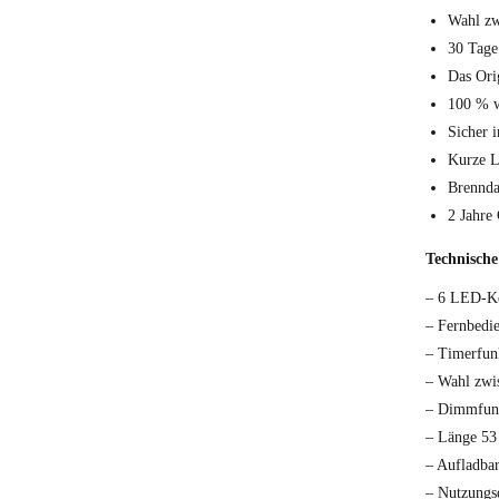
Wahl zw
30 Tage
Das Ori
100 % w
Sicher 
Kurze L
Brennda
2 Jahre 
Technische
– 6 LED-K
– Fernbedi
– Timerfun
– Wahl zwi
– Dimmfun
– Länge 53
– Aufladbar
– Nutzungs