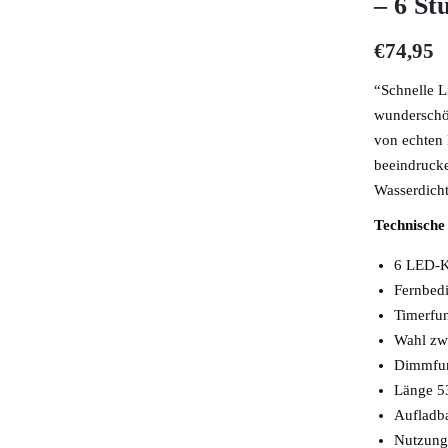
– 6 St
€
74,95
“Schnelle L
wunderschön
von echten 
beeindruck
Wasserdicht
Technische
6 LED-K
Fernbed
Timerfu
Wahl zw
Dimmfun
Länge 5
Aufladba
Nutzung