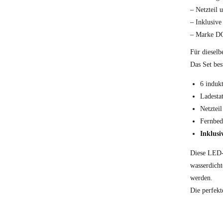
– Netzteil 
– Inklusiv
– Marke 
Für dieselb
Das Set bes
6 induk
Ladesta
Netzteil
Fernbed
Inklusi
Diese LED-T
wasserdich
werden.
Die perfekt