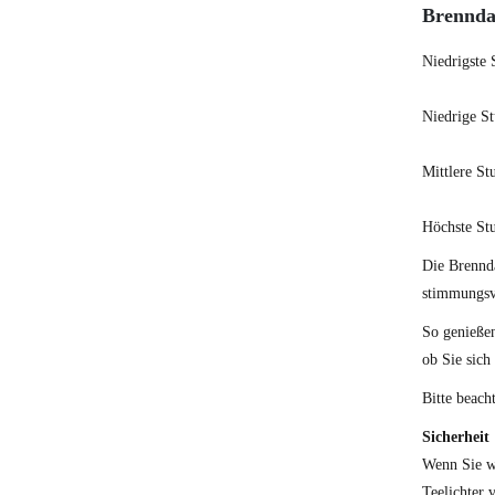
Brenndau
Niedrigste
Niedrige S
Mittlere S
Höchste St
Die Brennd
stimmungsvo
So genieße
ob Sie sich
Bitte beach
Sicherheit
Wenn Sie wi
Teelichter