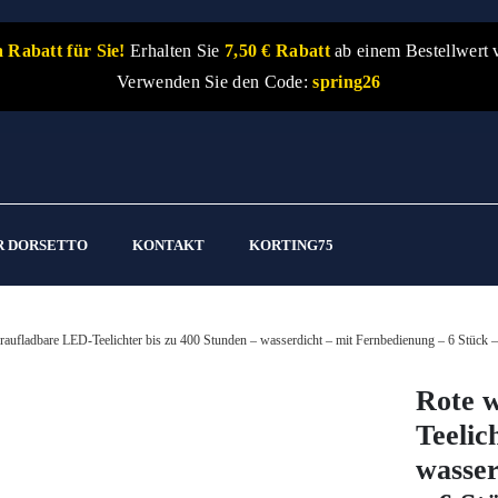
 Rabatt für Sie!
Erhalten Sie
7,50 € Rabatt
ab einem Bestellwert 
Verwenden Sie den Code:
spring26
R DORSETTO
KONTAKT
KORTING75
raufladbare LED-Teelichter bis zu 400 Stunden – wasserdicht – mit Fernbedienung – 6 Stück 
Rote 
Teelic
wasser