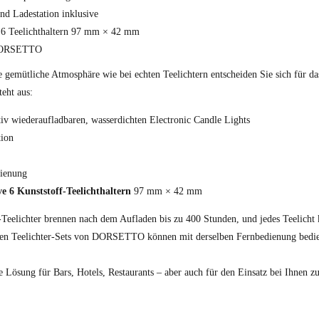
und Ladestation inklusive
e 6 Teelichthaltern 97 mm × 42 mm
DORSETTO
e gemütliche Atmosphäre wie bei echten Teelichtern entscheiden Sie sich für
teht aus:
tiv wiederaufladbaren, wasserdichten Electronic Candle Lights
tion
ienung
ve 6 Kunststoff-Teelichthaltern
97 mm × 42 mm
eelichter brennen nach dem Aufladen bis zu 400 Stunden, und jedes Teelicht 
ten Teelichter-Sets von DORSETTO können mit derselben Fernbedienung bedien
e Lösung für Bars, Hotels, Restaurants – aber auch für den Einsatz bei Ihnen z