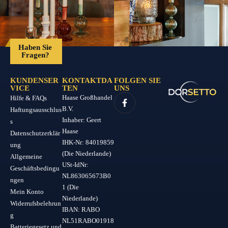
Haben Sie
Fragen?
KUNDENSER
KONTAKTDA
FOLGEN SIE
VICE
TEN
UNS
Haase Großhandel
Hilfe & FAQs
B.V.
Haftungsausschlus
Inhaber: Geert
s
Haase
Datenschutzerklär
IHK-Nr: 84019859
ung
(Die Niederlande)
Allgemeine
USt-IdNr:
Geschäftsbedingu
NL863065673B0
ngen
1 (Die
Mein Konto
Niederlande)
Widerrufsbelehrun
IBAN: RABO
g
NL51RABO01918
Batteriegesetz und