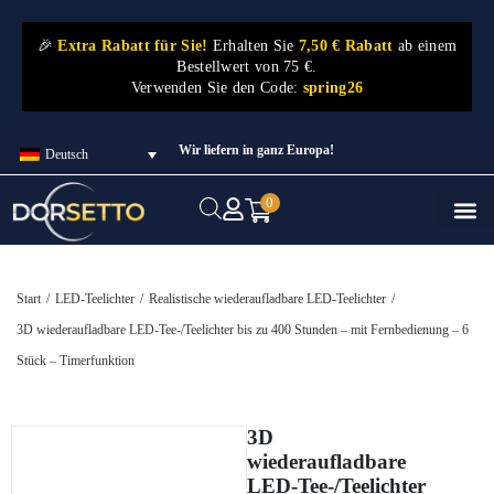
🎉
Extra Rabatt für Sie!
Erhalten Sie
7,50 € Rabatt
ab einem
Bestellwert von 75 €.
Verwenden Sie den Code:
spring26
Wir liefern in ganz Europa!
Deutsch
0
Start
/
LED-Teelichter
/
Realistische wiederaufladbare LED-Teelichter
/
3D wiederaufladbare LED-Tee-/Teelichter bis zu 400 Stunden – mit Fernbedienung – 6
Stück – Timerfunktion
3D
wiederaufladbare
LED-Tee-/Teelichter