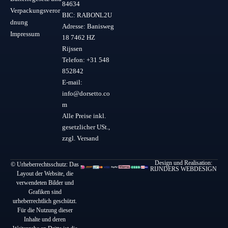
84634
Verpackungsveror
BIC: RABONL2U
dnung
Adresse: Banisweg
Impressum
18 7462 HZ
Rijssen
Telefon: +31 548
852842
E-mail:
info@dorsetto.co
m
Alle Preise inkl.
gesetzlicher USt.,
zzgl. Versand
Design und Realisation:
© Urheberrechtsschutz: Das
RIJNDERS WEBDESIGN
Layout der Website, die
verwendeten Bilder und
Grafiken sind
urheberrechtlich geschützt.
Für die Nutzung dieser
Inhalte und deren